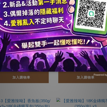
+3【愛雅辣呦】香辣蝦(3
2+2【愛雅辣呦】香辣蝦
0g/包) x3+18K金磚獨享
00g/包) x2+18K金磚
包(350g/包) x3
包(350g/包) x2
NT$1,680
NT$1,200
NT$2,910
NT$1,940
Powered b
加入購物車
加入購物車
Zotabox