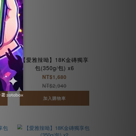
(3
【愛雅辣呦】18K金磚獨享
獨享
包(350g/包) x6
NT$1,680
NT$2,940
y
加入購物車