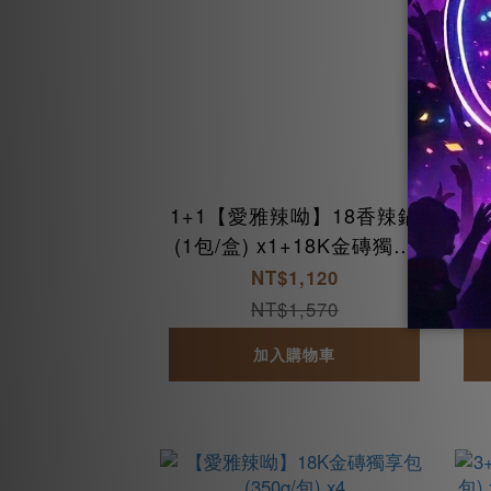
1+1【愛雅辣呦】18香辣鍋
3
(1包/盒) x1+18K金磚獨享
0
包(350g/包) x1
NT$1,120
NT$1,570
加入購物車