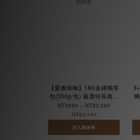
【愛雅辣呦】18K金磚獨享
3
包(350g/包) 嚴選特等壽司
獨
米 陳年糯米 秘製配方 麻辣
NT$680 ~ NT$2,080
18香基底 加熱即食
NT$3,140
加入購物車