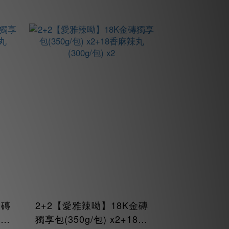
金磚
2+2【愛雅辣呦】18K金磚
8香
獨享包(350g/包) x2+18香