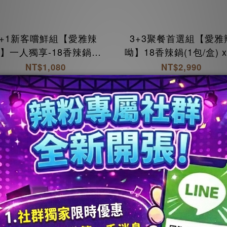
1+1新客嚐鮮組【愛雅辣
3+3聚餐首選組【愛雅
】一人獨享-18香辣鍋(2
呦】18香辣鍋(1包/盒) x
/盒) x1+18K金磚獨享包
18K金磚獨享包(350g/
NT$1,080
NT$2,990
(350g/包) x1
x3
NT$1,470
NT$4,710
加入購物車
加入購物車