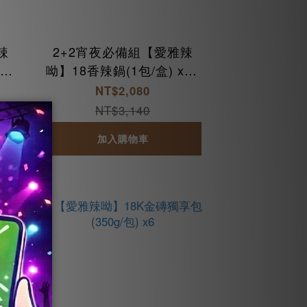
辣
2+2宵夜必備組【愛雅辣
3+
呦】18香辣鍋(1包/盒) x2+
包)
18K金磚獨享包(350g/包)
NT$2,080
x2
NT$3,140
加入購物車