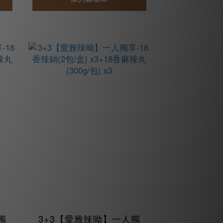
獨
3+3【愛雅辣呦】一人獨