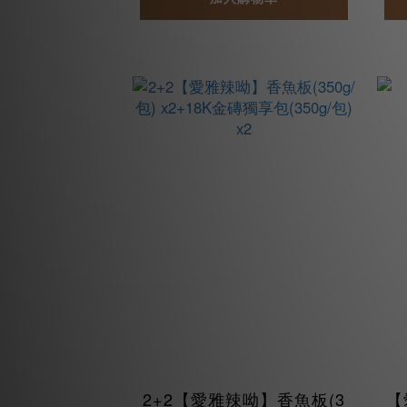
2+2【愛雅辣呦】香魚板(3
【