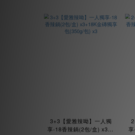
3+3【愛雅辣呦】一人獨
享-18香辣鍋(2包/盒) x3+1
享