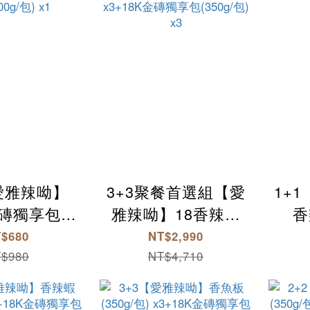
【愛雅辣呦】
3+3聚餐首選組【愛
1+
金磚獨享包
雅辣呦】18香辣鍋
香
包) x1+18香
(1包/盒) x3+18K金
x1
$680
NT$2,990
0g/包) x1
磚獨享包(350g/包)
(
$980
NT$4,710
x3