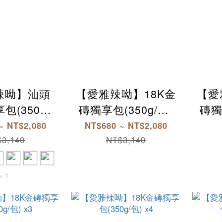
辣呦】汕頭
【愛雅辣呦】18K金
【愛
包(350g/
磚獨享包(350g/包)
磚獨
頭鍋 沙茶鍋
嚴選特等壽司米 陳
~ NT$2,080
NT$680 ~ NT$2,080
 低卡鍋底
年糯米 秘製配方 麻
3,140
NT$3,140
素食鍋 宅配
辣18香基底 加熱即
鍋底
食
+ 1