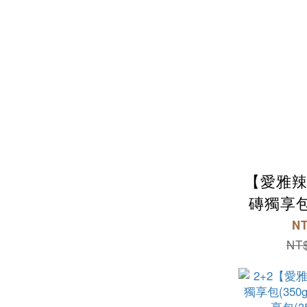
【愛雅辣
磚獨享包(
NT
NT$