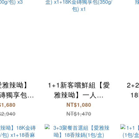
【愛雅辣呦】
1+1新客嚐鮮組【愛
2
金磚獨享包
雅辣呦】一人獨
1
包) x3+18香
享-18香辣鍋(2包/
(35
1,680
NT$1,080
0g/包) x3
盒) x1+18K金磚獨
麻辣丸
2,940
NT$1,470
享包(350g/包) x1