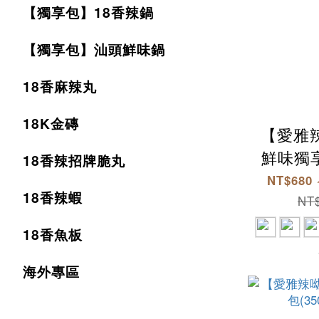
【獨享包】18香辣鍋
【獨享包】汕頭鮮味鍋
18香麻辣丸
18K金磚
【愛雅
鮮味獨享
18香辣招牌脆丸
包) 汕
NT$680 
18香辣蝦
火鍋湯底
NT$
素沙茶 
18香魚板
海外專區