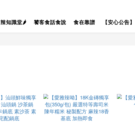
辣知識堂🌶
饕客食話食說
食在靠譜
【安心公告】