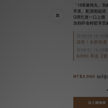
「18香麻辣丸」熱
宵夜、配酒都超搭
Q彈扎實一口上癮
加熱即食輕鬆享受
至
08/09 16:00
請客！全館免運
至
08/31 16:00
$2980 再送
NT$
NT$3,980
加入購物車