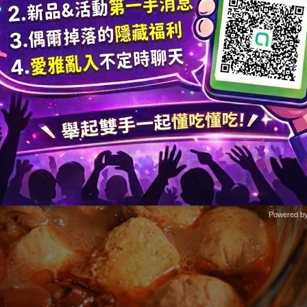
Powered b
Zotabox