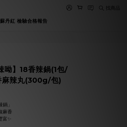
找商品
蘇丹紅 檢驗合格報告
立即購買
辣呦】18香辣鍋(1包/
8香麻辣丸(300g/包)
辣鍋」
椒麻香
豐富✨