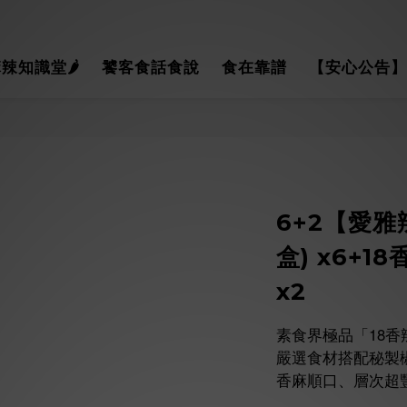
辣知識堂🌶
饕客食話食說
食在靠譜
【安心公告】
6+2【愛雅
盒) x6+1
x2
素食界極品「18香
嚴選食材搭配秘製
香麻順口、層次超