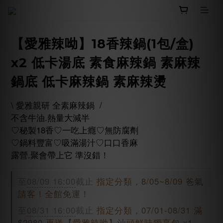
【愛雅辣呦】18香辣鍋(1包/盒)
x2 低卡湯底 素食麻辣鍋 素麻辣
鍋底 低卡麻辣鍋 素麻辣燙
\ 愛雅親研 全素麻辣鍋  /
不含牛油.熱量大減半
♡秘製18香♡一吃上癮♡無防腐劑
♡鍋料豐富♡吸滿湯汁♡口口香麻
露營.聚會帶上它 準沒錯！
至
08/09 16:00
截止
指定分類，8/05~8/09 爸氣
請客！全館免運！
至
08/31 16:00
截止
指定分類，07/01-08/31 滿
$2980 再送【愛雅辣呦】汕頭鮮味獨享包 x1