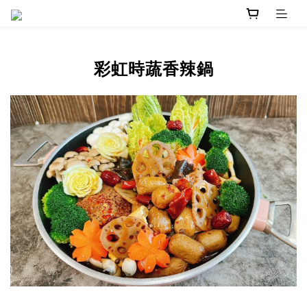
彩虹時蔬香辣鍋