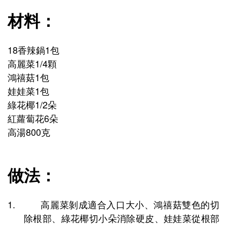
材料：
18
1
香辣鍋
包
1/4
高麗菜
顆
1
鴻禧菇
包
1
娃娃菜
包
1/2
綠花椰
朵
6
紅蘿蔔花
朵
800
高湯
克
做法：
1.
高麗菜剝成適合入口大小、鴻禧菇雙色的切
除根部、綠花椰切小朵消除硬皮、娃娃菜從根部