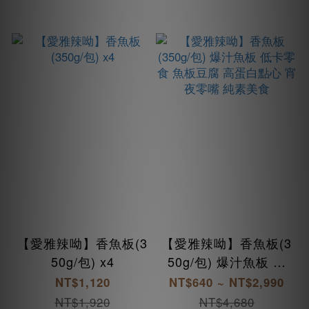
【愛雅辣呦】香魚板(3
【愛雅辣呦】香魚板(3
50g/包) x4
50g/包) 爆汁魚板 低
卡零食 魚板豆腐 高蛋
NT$1,120
NT$640 ~ NT$2,990
白點心 宵夜零嘴 純素
NT$1,920
NT$4,680