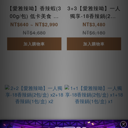
【愛雅辣呦】香辣蝦(3
3+3【愛雅辣呦】一人
00g/包) 低卡美食 蒟
獨享-18香辣鍋(2包/
蒻料理 健康零嘴 純素
盒) x3+18香辣鍋(1包/
NT$640 ~ NT$2,990
NT$3,480
零食 宵夜零嘴 各式拌
盒) x3
NT$4,680
NT$6,180
炒
加入購物車
加入購物車